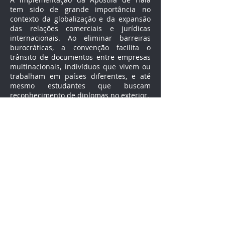
tem sido de grande importância no
contexto da globalização e da expansão
das relações comerciais e jurídicas
internacionais. Ao eliminar barreiras
burocráticas, a convenção facilita o
trânsito de documentos entre empresas
multinacionais, indivíduos que vivem ou
trabalham em países diferentes, e até
mesmo estudantes que buscam
reconhecimento de diplomas no exterior.
Por exemplo, no setor acadêmico, é
comum que estudantes precisem
apresentar diplomas e históricos
escolares para estudar em universidades
estrangeiras. Antes da convenção, os
documentos precisavam passar por uma
série de embaixadas e consulados para
serem validados. Com a Apostila de Haia,
basta obter a autenticação em seu país
de origem para que o documento seja
reconhecido em qualquer país membro
da convenção.