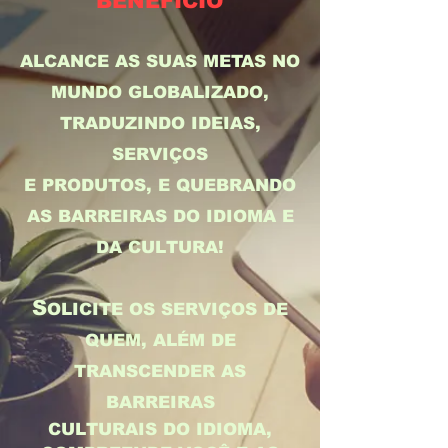
BENEFÍCIO
ALCANCE AS SUAS METAS NO
MUNDO GLOBALIZADO,
TRADUZINDO IDEIAS,
SERVIÇOS
E PRODUTOS, E QUEBRANDO
AS BARREIRAS DO IDIOMA E
DA CULTURA!
S
OLICITE OS SERVIÇOS DE
QUEM, ALÉM DE
TRANSCENDER AS
BARREIRAS
CULTURAIS DO IDIOMA,